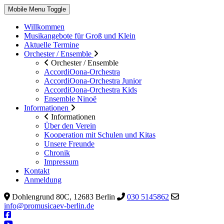
Mobile Menu Toggle
Willkommen
Musikangebote für Groß und Klein
Aktuelle Termine
Orchester / Ensemble
Orchester / Ensemble
AccordiOona-Orchestra
AccordiOona-Orchestra Junior
AccordiOona-Orchestra Kids
Ensemble Ninoë
Informationen
Informationen
Über den Verein
Kooperation mit Schulen und Kitas
Unsere Freunde
Chronik
Impressum
Kontakt
Anmeldung
Dohlengrund 80C, 12683 Berlin
030 5145862
info@promusicaev-berlin.de