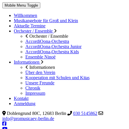
Mobile Menu Toggle
Willkommen
Musikangebote für Groß und Klein
Aktuelle Termine
Orchester / Ensemble
Orchester / Ensemble
AccordiOona-Orchestra
AccordiOona-Orchestra Junior
AccordiOona-Orchestra Kids
Ensemble Ninoë
Informationen
Informationen
Über den Verein
Kooperation mit Schulen und Kitas
Unsere Freunde
Chronik
Impressum
Kontakt
Anmeldung
Dohlengrund 80C, 12683 Berlin
030 5145862
info@promusicaev-berlin.de